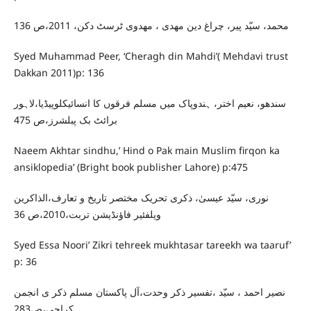
محمد، سیّد پیر، چراغ دین مھدی ، مھدوی ٹرسٹ دکن، 2011،ص 136
Syed Muhammad Peer, ‘Cheragh din Mahdi’( Mehdavi trust
Dakkan 2011)p: 136
سندھو، نعیم اختر، ہندوپاک میں مسلم فرقوں کا انسائیکلوپیڈیا،لاہور
برائٹ بک پبلشرز،ص 475
Naeem Akhtar sindhu,’ Hind o Pak main Muslim firqon ka
ansiklopedia’ (Bright book publisher Lahore) p:475
نوری، سیّد عیسیٰ، ذکری تحریک مختصر تاریخ و تعارف،الذاکرین
ویلفئیر فاؤنڈیشن تربت،2010،ص 36
Syed Essa Noori’ Zikri tehreek mukhtasar tareekh wa taaruf’
p: 36
نصیر احمد ، سیّد ،تفسیر ذکر وحدت،آل پاکستان مسلم ذکر ی انجمن
کراچی،ص283