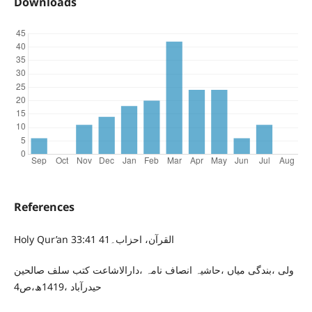
Downloads
References
Holy Qur’an 33:41 القرآن، احزاب۔41
ولی ،بندگی میاں ،حاشیہ انصاف نامہ ،دارالاشاعت کتب سلف صالحین
حیدرآباد ،1419ھ،ص4