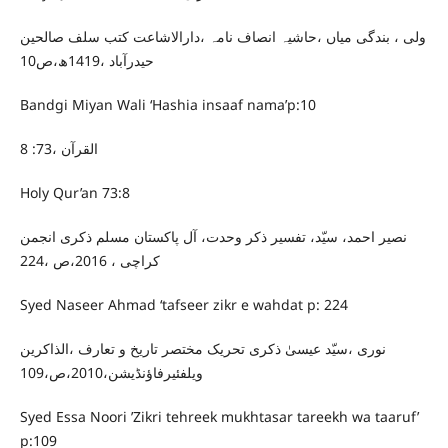
ولی ، بندگی میاں ،حاشیہ انصاف نامہ ،دارالاشاعت کتب سلف صالحین
حیدرآباد ،1419ھ،ص10
Bandgi Miyan Wali ‘Hashia insaaf nama’p:10
القرآن ،73: 8
Holy Qur’an 73:8
نصیر احمد، سیّد، تفسیر ذکر وحدت، آل پاکستان مسلم ذکری انجمن
کراچی ، 2016،ص ،224
Syed Naseer Ahmad ‘tafseer zikr e wahdat p: 224
نوری ،سیّد عیسیٰ ذکری تحریک مختصر تاریخ و تعارف ،الذاکرین
ویلفئیرفاؤنڈیشن،2010،ص،109
Syed Essa Noori ’Zikri tehreek mukhtasar tareekh wa taaruf’
p:109