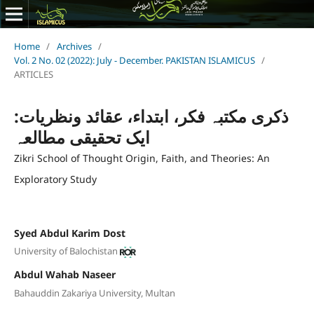
Home
/
Archives
/
Vol. 2 No. 02 (2022): July - December. PAKISTAN ISLAMICUS
/
ARTICLES
ذکری مکتبہ فکر، ابتداء، عقائد ونظریات:
ایک تحقیقی مطالعہ
Zikri School of Thought Origin, Faith, and Theories: An
Exploratory Study
Syed Abdul Karim Dost
University of Balochistan
Abdul Wahab Naseer
Bahauddin Zakariya University, Multan