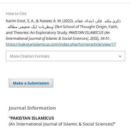
How to Cite
Karim Dost, S. A., & Naseer, A. W. (2022). ذکری مکتبہ فکر، ابتداء، عقائد
ونظریات: ایک تحقیقی مطالعہ: Zikri School of Thought Origin, Faith,
and Theories: An Exploratory Study.
PAKISTAN ISLAMICUS (An
International Journal of Islamic & Social Sciences)
,
2
(02), 34-51.
https://pakistanislamicus.com/index.php/home/article/view/17
More Citation Formats
Make a Submission
Journal Information
“PAKISTAN ISLAMICUS
(An International Journal of Islamic & Social Sciences)
”