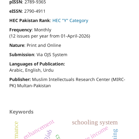
pISSN
: 2789-9365
eISSN
: 2790-4911
HEC Pakistan Rank
:
HEC "Y" Category
Frequency
: Monthly
(12 issues per year from 01-April-2026)
Nature
: Print and Online
Submission
: Via OJS System
Languages of Publication:
Arabic, English, Urdu
Publisher:
Muslim Intellectuals Research Center (MIRC-
PK) Multan-Pakistan
Keywords
enhancement
schooling system
absolute income