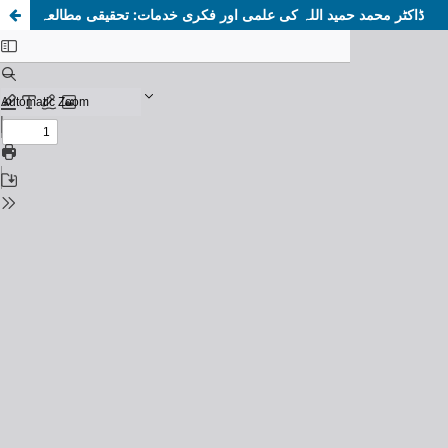
ڈاکٹر محمد حمید اللہ کی علمی اور فکری خدمات: تحقیقی مطالعہ