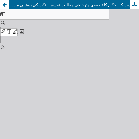
قصاص ودیت کے احکام کا تطبیقی وترجیحی مطالعہ تفسیر النکت کی روشنی میں