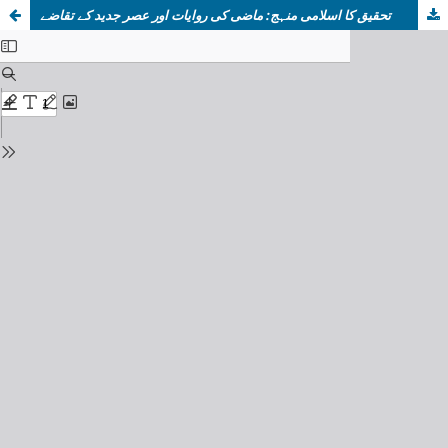
تحقیق کا اسلامی منہج: ماضی کی روایات اور عصر جدید کے تقاضے