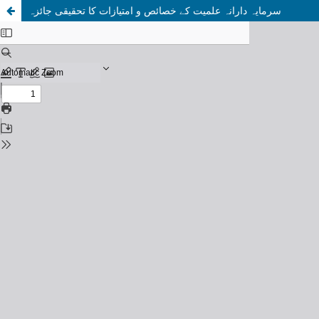
سرمایہ دارانہ علمیت کے خصائص و امتیازات کا تحقیقی جائزہ