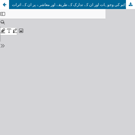
سابق ریاست چترال میں جرائم کی وجوہات اور ان کے تدارک کے طریقے اور معاشرے پر ان کے اثرات